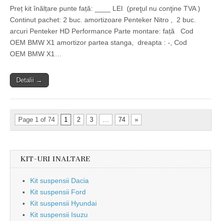
Preț kit înălțare punte față: ____ LEI (preţul nu conţine TVA )
Continut pachet: 2 buc. amortizoare Penteker Nitro , 2 buc.
arcuri Penteker HD Performance Parte montare: față Cod
OEM BMW X1 amortizor partea stanga, dreapta : -, Cod
OEM BMW X1…
Detalii →
Page 1 of 74
1
2
3
…
74
»
KIT-URI INALTARE
Kit suspensii Dacia
Kit suspensii Ford
Kit suspensii Hyundai
Kit suspensii Isuzu