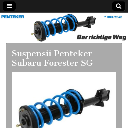
penteker.ro
Suspensii Penteker
Subaru Forester SG